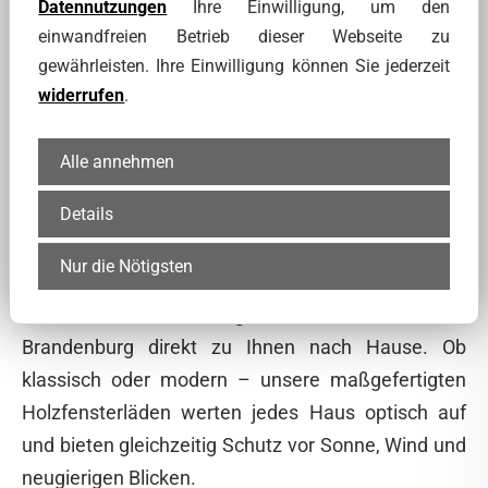
Datennutzungen
Ihre Einwilligung, um den
einwandfreien Betrieb dieser Webseite zu
gewährleisten. Ihre Einwilligung können Sie jederzeit
widerrufen
.
Alle annehmen
Details
Holzfensterläden mit Lieferung und
Montage in Brandenburg
Nur die Nötigsten
Wir liefern
hochwertige Holzfensterläden
in
Brandenburg direkt zu Ihnen nach Hause. Ob
klassisch oder modern – unsere maßgefertigten
Holzfensterläden werten jedes Haus optisch auf
und bieten gleichzeitig Schutz vor Sonne, Wind und
neugierigen Blicken.