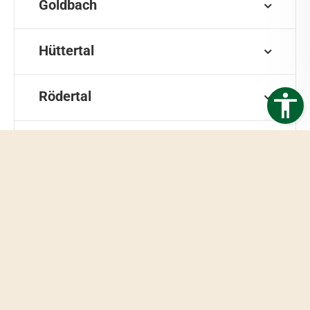
Goldbach
Hüttertal
Rödertal
Karswald
Friedrichstal
Heinrichstal