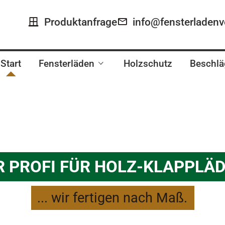
Produktanfrage
info@fensterladenv
Start
Fensterläden
Holzschutz
Beschlä
Modelle
Holzarten
Produktanfrage
R PROFI FÜR HOLZ-KLAPPLÄ
... wir fertigen nach Maß.