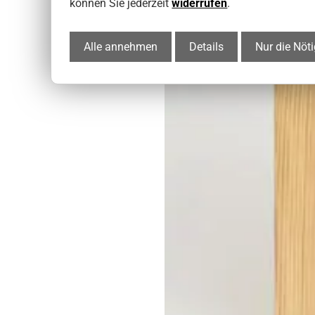
können Sie jederzeit
widerrufen
.
Alle annehmen
Details
Nur die Nöt