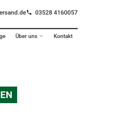
ersand.de
03528 4160057
ge
Über uns
Kontakt
Unternehmen
Ansprechpartner
Partner werden
DEN